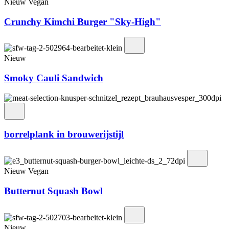
Nieuw
Vegan
Crunchy Kimchi Burger "Sky-High"
Nieuw
Smoky Cauli Sandwich
borrelplank in brouwerijstijl
Nieuw
Vegan
Butternut Squash Bowl
Nieuw