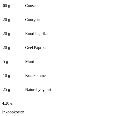
60 g
Couscous
20 g
Courgette
20 g
Rood Paprika
20 g
Geel Paprika
5 g
Munt
10 g
Komkommer
25 g
Naturel yoghurt
4,20 €
Inkoopkosten