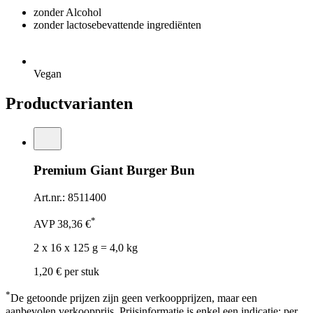
zonder Alcohol
zonder lactosebevattende ingrediënten
Vegan
Productvarianten
Premium Giant Burger Bun
Art.nr.: 8511400
*
AVP
38,36 €
2 x 16 x 125 g = 4,0 kg
1,20 €
per stuk
*
De getoonde prijzen zijn geen verkoopprijzen, maar een
aanbevolen verkoopprijs. Prijsinformatie is enkel een indicatie; per