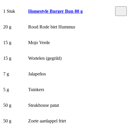
1 Stuk
Homestyle Burger Bun 80 g
20 g
Rood Rode biet Hummus
15 g
Mojo Verde
15 g
Wortelen (gegrild)
7 g
Jalapeños
5 g
Tuinkers
50 g
Steakhouse patat
50 g
Zoete aardappel friet