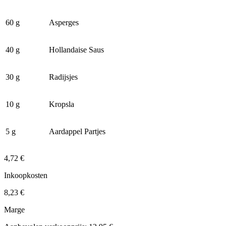
60 g
Asperges
40 g
Hollandaise Saus
30 g
Radijsjes
10 g
Kropsla
5 g
Aardappel Partjes
4,72 €
Inkoopkosten
8,23 €
Marge