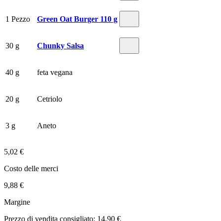
1 Pezzo
Green Oat Burger 110 g
30 g
Chunky Salsa
40 g
feta vegana
20 g
Cetriolo
3 g
Aneto
5,02 €
Costo delle merci
9,88 €
Margine
Prezzo di vendita consigliato: 14,90 €