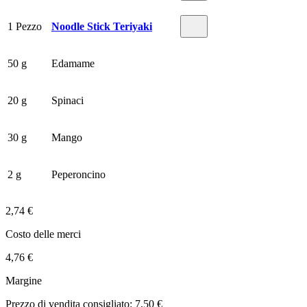
1 Pezzo
Noodle Stick Teriyaki
50 g
Edamame
20 g
Spinaci
30 g
Mango
2 g
Peperoncino
2,74 €
Costo delle merci
4,76 €
Margine
Prezzo di vendita consigliato: 7,50 €