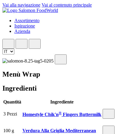
Vai alla navigazione
Vai al contenuto principale
Assortimento
Ispirazione
Azienda
Menù Wrap
Ingredienti
Quantità
Ingrediente
®
3 Pezzi
Homestyle Chik'n
Fingers Buttermilk
100 g
Verdura Alla Griglia Mediterranean