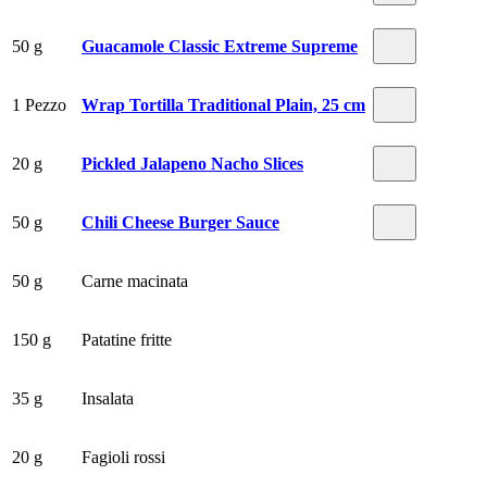
50 g
Guacamole Classic Extreme Supreme
1 Pezzo
Wrap Tortilla Traditional Plain, 25 cm
20 g
Pickled Jalapeno Nacho Slices
50 g
Chili Cheese Burger Sauce
50 g
Carne macinata
150 g
Patatine fritte
35 g
Insalata
20 g
Fagioli rossi