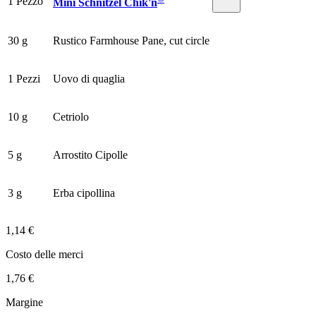
1 Pezzo
Mini Schnitzel Chik'n
30 g
Rustico Farmhouse Pane, cut circle
1 Pezzi
Uovo di quaglia
10 g
Cetriolo
5 g
Arrostito Cipolle
3 g
Erba cipollina
1,14 €
Costo delle merci
1,76 €
Margine