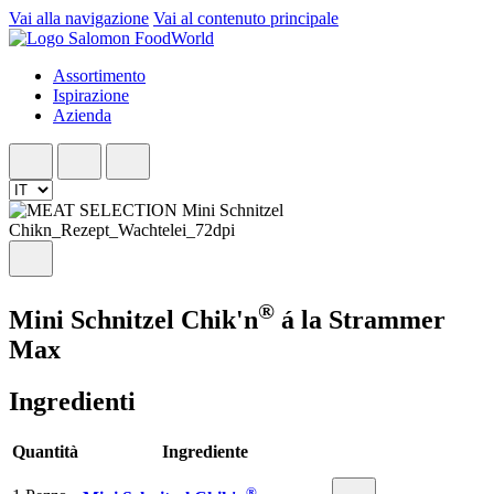
Vai alla navigazione
Vai al contenuto principale
Assortimento
Ispirazione
Azienda
®
Mini Schnitzel Chik'n
á la Strammer
Max
Ingredienti
Quantità
Ingrediente
®