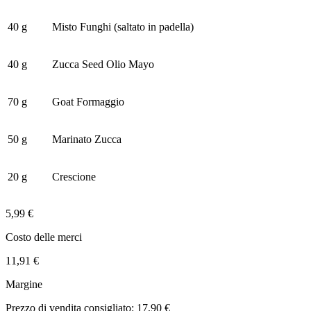
40 g
Misto Funghi (saltato in padella)
40 g
Zucca Seed Olio Mayo
70 g
Goat Formaggio
50 g
Marinato Zucca
20 g
Crescione
5,99 €
Costo delle merci
11,91 €
Margine
Prezzo di vendita consigliato: 17,90 €