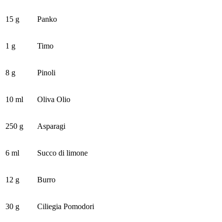
15 g
Panko
1 g
Timo
8 g
Pinoli
10 ml
Oliva Olio
250 g
Asparagi
6 ml
Succo di limone
12 g
Burro
30 g
Ciliegia Pomodori