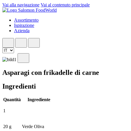
Vai alla navigazione
Vai al contenuto principale
Assortimento
Ispirazione
Azienda
Asparagi con frikadelle di carne
Ingredienti
Quantità
Ingrediente
1
20 g
Verde Oliva