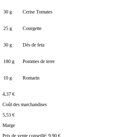
30 g
Cerise Tomates
25 g
Courgette
30 g
Dés de feta
180 g
Pommes de terre
10 g
Romarin
4,37 €
Coût des marchandises
5,53 €
Marge
Prix de vente conseillé: 9,90 €