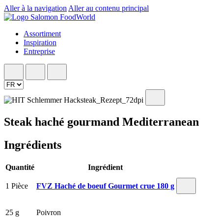
Aller à la navigation
Aller au contenu principal
Assortiment
Inspiration
Entreprise
Steak haché gourmand Mediterranean
Ingrédients
Quantité
Ingrédient
1 Pièce
FVZ Haché de boeuf Gourmet crue 180 g
25 g
Poivron