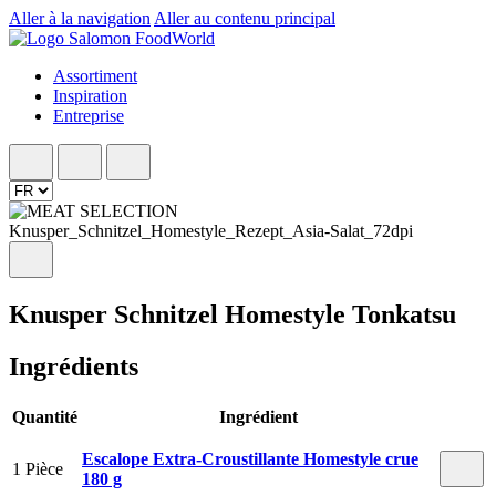
Aller à la navigation
Aller au contenu principal
Assortiment
Inspiration
Entreprise
Knusper Schnitzel Homestyle Tonkatsu
Ingrédients
Quantité
Ingrédient
Escalope Extra-Croustillante Homestyle crue
1 Pièce
180 g