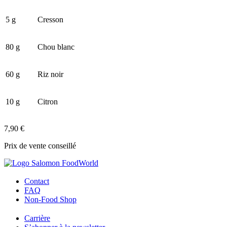
5 g
Cresson
80 g
Chou blanc
60 g
Riz noir
10 g
Citron
7,90 €
Prix de vente conseillé
Contact
FAQ
Non-Food Shop
Carrière