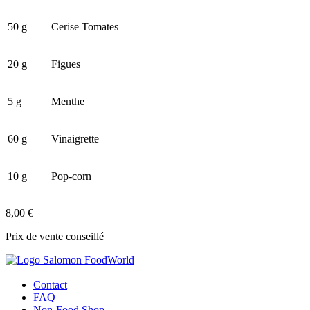
50 g
Cerise Tomates
20 g
Figues
5 g
Menthe
60 g
Vinaigrette
10 g
Pop-corn
8,00 €
Prix de vente conseillé
Contact
FAQ
Non-Food Shop