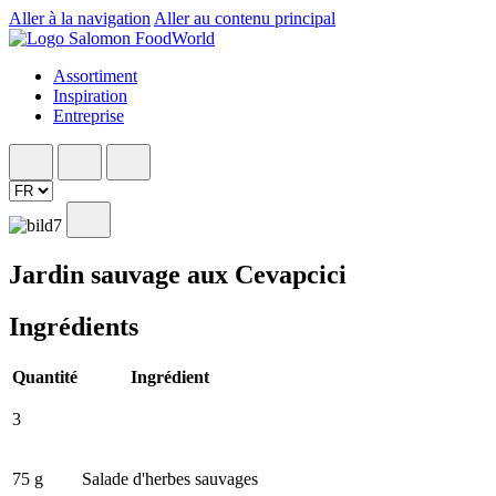
Aller à la navigation
Aller au contenu principal
Assortiment
Inspiration
Entreprise
Jardin sauvage aux Cevapcici
Ingrédients
Quantité
Ingrédient
3
75 g
Salade d'herbes sauvages