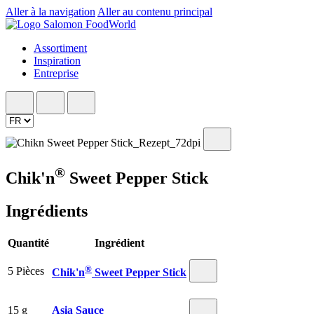
Aller à la navigation
Aller au contenu principal
Assortiment
Inspiration
Entreprise
®
Chik'n
Sweet Pepper Stick
Ingrédients
Quantité
Ingrédient
®
5 Pièces
Chik'n
Sweet Pepper Stick
15 g
Asia Sauce