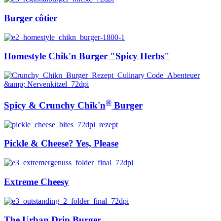
Burger côtier
Homestyle Chik'n Burger "Spicy Herbs"
®
Spicy & Crunchy Chik'n
Burger
Pickle & Cheese? Yes, Please
Extreme Cheesy
The Urban Drip Burger