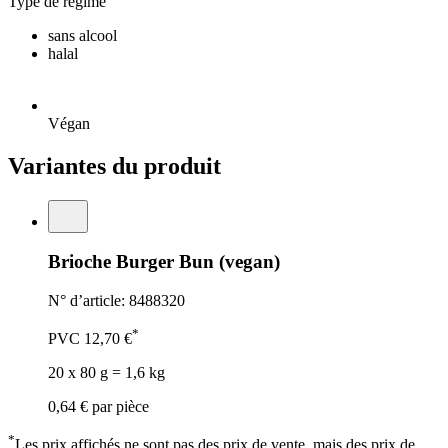
Type de régime
sans alcool
halal
Végan
Variantes du produit
Brioche Burger Bun (vegan)
N° d’article: 8488320
*
PVC
12,70 €
20 x 80 g = 1,6 kg
0,64 €
par pièce
*
Les prix affichés ne sont pas des prix de vente, mais des prix de