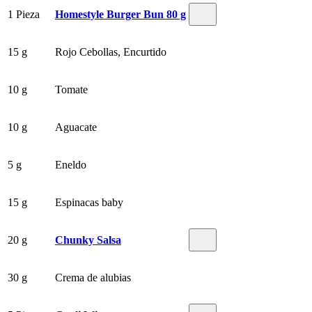
1 Pieza
Homestyle Burger Bun 80 g
15 g
Rojo Cebollas, Encurtido
10 g
Tomate
10 g
Aguacate
5 g
Eneldo
15 g
Espinacas baby
20 g
Chunky Salsa
30 g
Crema de alubias