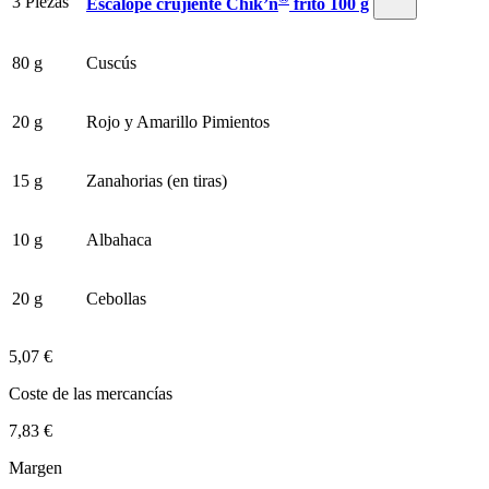
3 Piezas
Escalope crujiente Chik’n
frito 100 g
80 g
Cuscús
20 g
Rojo y Amarillo Pimientos
15 g
Zanahorias (en tiras)
10 g
Albahaca
20 g
Cebollas
5,07 €
Coste de las mercancías
7,83 €
Margen