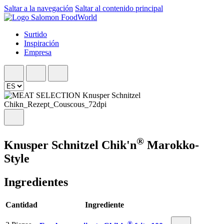
Saltar a la navegación
Saltar al contenido principal
Surtido
Inspiración
Empresa
®
Knusper Schnitzel Chik'n
Marokko-
Style
Ingredientes
Cantidad
Ingrediente
®