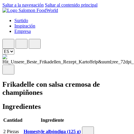
Saltar a la navegación
Saltar al contenido principal
Surtido
Inspiración
Empresa
Frikadelle con salsa cremosa de
champiñones
Ingredientes
Cantidad
Ingrediente
2 Piezas
Homestyle albóndiga (125 g)