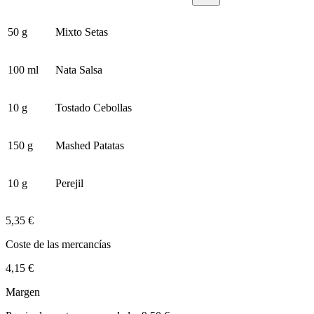
50 g
Mixto Setas
100 ml
Nata Salsa
10 g
Tostado Cebollas
150 g
Mashed Patatas
10 g
Perejil
5,35 €
Coste de las mercancías
4,15 €
Margen