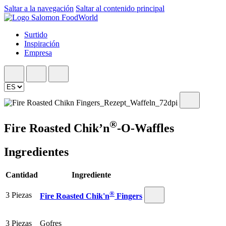
Saltar a la navegación
Saltar al contenido principal
Surtido
Inspiración
Empresa
®
Fire Roasted Chik’n
-O-Waffles
Ingredientes
Cantidad
Ingrediente
®
3 Piezas
Fire Roasted Chik'n
Fingers
3 Piezas
Gofres