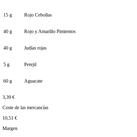
15 g
Rojo Cebollas
40 g
Rojo y Amarillo Pimientos
40 g
Judías rojas
5 g
Perejil
60 g
Aguacate
3,39 €
Coste de las mercancías
10,51 €
Margen