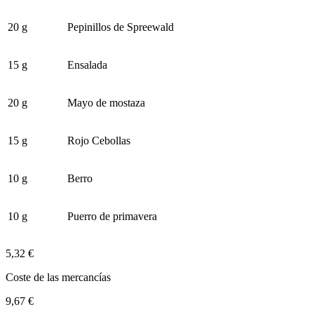
20 g
Pepinillos de Spreewald
15 g
Ensalada
20 g
Mayo de mostaza
15 g
Rojo Cebollas
10 g
Berro
10 g
Puerro de primavera
5,32 €
Coste de las mercancías
9,67 €