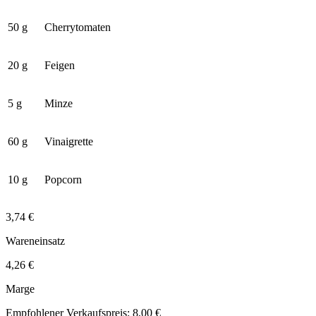
50 g
Cherrytomaten
20 g
Feigen
5 g
Minze
60 g
Vinaigrette
10 g
Popcorn
3,74 €
Wareneinsatz
4,26 €
Marge
Empfohlener Verkaufspreis: 8,00 €