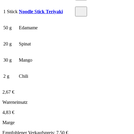
1 Stück
Noodle Stick Teriyaki
50 g
Edamame
20 g
Spinat
30 g
Mango
2 g
Chili
2,67 €
Wareneinsatz
4,83 €
Marge
Empfohlener Verkaufspreis: 7,50 €