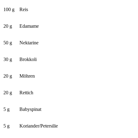
100 g
Reis
20 g
Edamame
50 g
Nektarine
30 g
Brokkoli
20 g
Möhren
20 g
Rettich
5 g
Babyspinat
5 g
Koriander/Petersilie