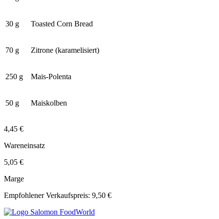
30 g
Toasted Corn Bread
70 g
Zitrone (karamelisiert)
250 g
Mais-Polenta
50 g
Maiskolben
4,45 €
Wareneinsatz
5,05 €
Marge
Empfohlener Verkaufspreis: 9,50 €