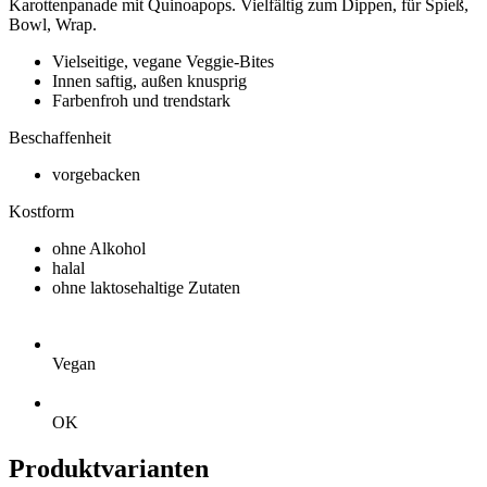
Karottenpanade mit Quinoapops. Vielfältig zum Dippen, für Spieß,
Bowl, Wrap.
Vielseitige, vegane Veggie-Bites
Innen saftig, außen knusprig
Farbenfroh und trendstark
Beschaffenheit
vorgebacken
Kostform
ohne Alkohol
halal
ohne laktosehaltige Zutaten
Vegan
OK
Produktvarianten