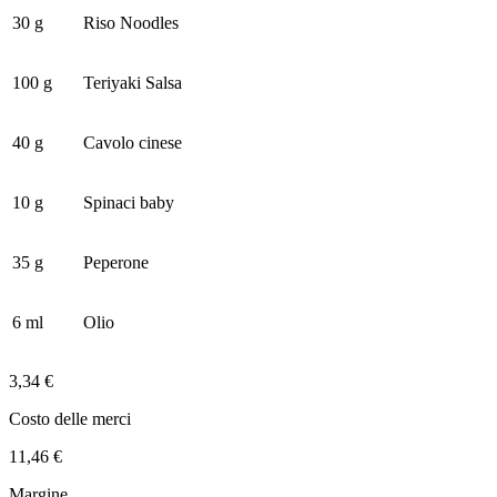
30 g
Riso Noodles
100 g
Teriyaki Salsa
40 g
Cavolo cinese
10 g
Spinaci baby
35 g
Peperone
6 ml
Olio
3,34 €
Costo delle merci
11,46 €
Margine