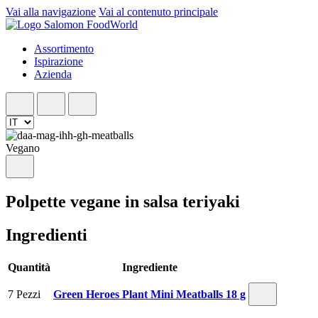
Vai alla navigazione
Vai al contenuto principale
Assortimento
Ispirazione
Azienda
Vegano
Polpette vegane in salsa teriyaki
Ingredienti
Quantità
Ingrediente
7 Pezzi
Green Heroes Plant Mini Meatballs 18 g