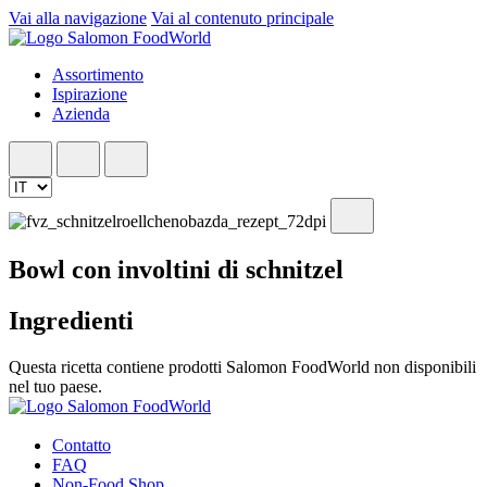
Vai alla navigazione
Vai al contenuto principale
Assortimento
Ispirazione
Azienda
Bowl con involtini di schnitzel
Ingredienti
Questa ricetta contiene prodotti Salomon FoodWorld non disponibili
nel tuo paese.
Contatto
FAQ
Non-Food Shop