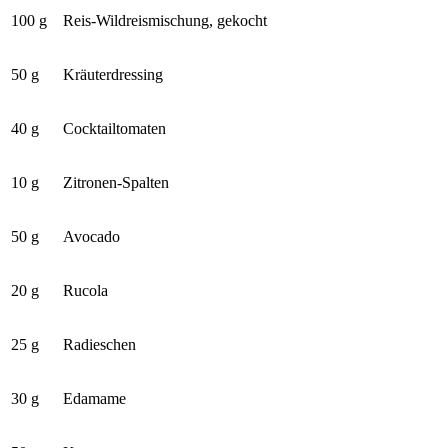
100 g
Reis-Wildreismischung, gekocht
50 g
Kräuterdressing
40 g
Cocktailtomaten
10 g
Zitronen-Spalten
50 g
Avocado
20 g
Rucola
25 g
Radieschen
30 g
Edamame